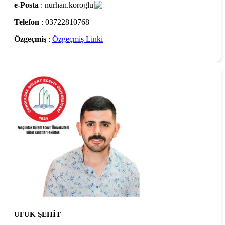
e-Posta
: nurhan.koroglu
Telefon
: 03722810768
Özgeçmiş
:
Özgeçmiş Linki
UFUK ŞEHİT