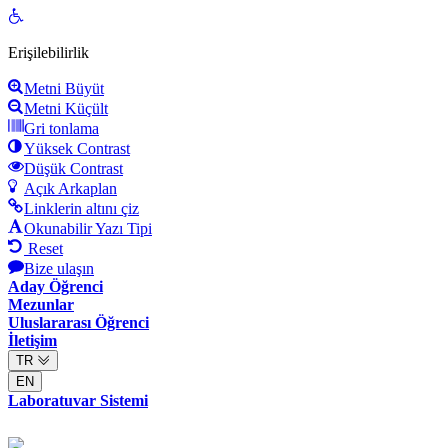
Open
toolbar
Erişilebilirlik
Metni Büyüt
Metni Küçült
Gri tonlama
Yüksek Contrast
Düşük Contrast
Açık Arkaplan
Linklerin altını çiz
Okunabilir Yazı Tipi
Reset
Bize ulaşın
Aday Öğrenci
Mezunlar
Uluslararası Öğrenci
İletişim
TR
EN
Laboratuvar Sistemi