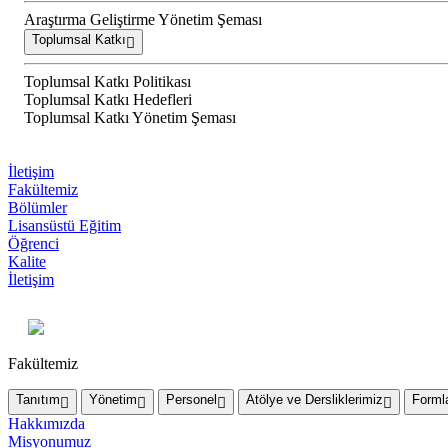
Araştırma Geliştirme Yönetim Şeması
Toplumsal Katkı
Toplumsal Katkı Politikası
Toplumsal Katkı Hedefleri
Toplumsal Katkı Yönetim Şeması
İletişim
Fakültemiz
Bölümler
Lisansüstü Eğitim
Öğrenci
Kalite
İletişim
Fakültemiz
Tanıtım
Yönetim
Personel
Atölye ve Dersliklerimiz
Forml
Hakkımızda
Misyonumuz