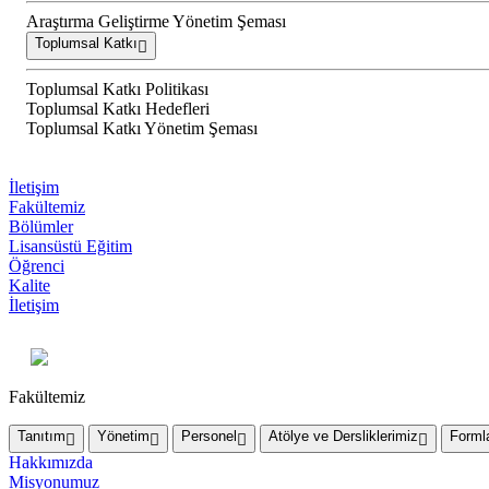
Araştırma Geliştirme Yönetim Şeması
Toplumsal Katkı
Toplumsal Katkı Politikası
Toplumsal Katkı Hedefleri
Toplumsal Katkı Yönetim Şeması
İletişim
Fakültemiz
Bölümler
Lisansüstü Eğitim
Öğrenci
Kalite
İletişim
Fakültemiz
Tanıtım
Yönetim
Personel
Atölye ve Dersliklerimiz
Forml
Hakkımızda
Misyonumuz