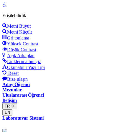
Open
toolbar
Erişilebilirlik
Metni Büyüt
Metni Küçült
Gri tonlama
Yüksek Contrast
Düşük Contrast
Açık Arkaplan
Linklerin altını çiz
Okunabilir Yazı Tipi
Reset
Bize ulaşın
Aday Öğrenci
Mezunlar
Uluslararası Öğrenci
İletişim
TR
EN
Laboratuvar Sistemi