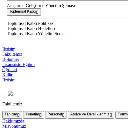
Araştırma Geliştirme Yönetim Şeması
Toplumsal Katkı
Toplumsal Katkı Politikası
Toplumsal Katkı Hedefleri
Toplumsal Katkı Yönetim Şeması
İletişim
Fakültemiz
Bölümler
Lisansüstü Eğitim
Öğrenci
Kalite
İletişim
Fakültemiz
Tanıtım
Yönetim
Personel
Atölye ve Dersliklerimiz
Forml
Hakkımızda
Misyonumuz