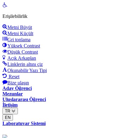
Open
toolbar
Erişilebilirlik
Metni Büyüt
Metni Küçült
Gri tonlama
Yüksek Contrast
Düşük Contrast
Açık Arkaplan
Linklerin altını çiz
Okunabilir Yazı Tipi
Reset
Bize ulaşın
Aday Öğrenci
Mezunlar
Uluslararası Öğrenci
İletişim
TR
EN
Laboratuvar Sistemi