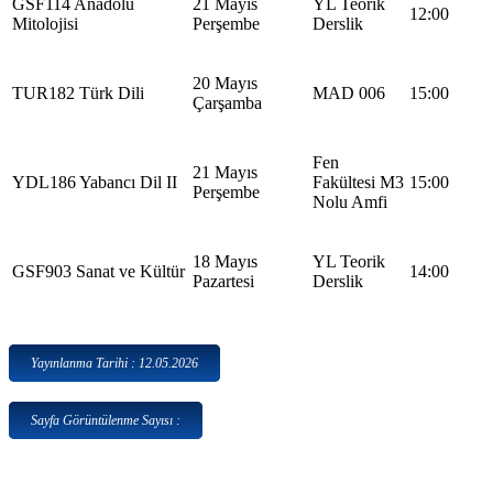
GSF114 Anadolu
21 Mayıs
YL Teorik
12:00
Mitolojisi
Perşembe
Derslik
20 Mayıs
TUR182 Türk Dili
MAD 006
15:00
Çarşamba
Fen
21 Mayıs
YDL186 Yabancı Dil II
Fakültesi M3
15:00
Perşembe
Nolu Amfi
18 Mayıs
YL Teorik
GSF903 Sanat ve Kültür
14:00
Pazartesi
Derslik
Yayınlanma Tarihi : 12.05.2026
Sayfa Görüntülenme Sayısı :