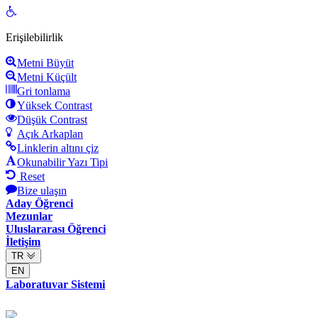
Open
toolbar
Erişilebilirlik
Metni Büyüt
Metni Küçült
Gri tonlama
Yüksek Contrast
Düşük Contrast
Açık Arkaplan
Linklerin altını çiz
Okunabilir Yazı Tipi
Reset
Bize ulaşın
Aday Öğrenci
Mezunlar
Uluslararası Öğrenci
İletişim
TR
EN
Laboratuvar Sistemi