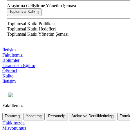
Araştırma Geliştirme Yönetim Şeması
Toplumsal Katkı
Toplumsal Katkı Politikası
Toplumsal Katkı Hedefleri
Toplumsal Katkı Yönetim Şeması
İletişim
Fakültemiz
Bölümler
Lisansüstü Eğitim
Öğrenci
Kalite
İletişim
Fakültemiz
Tanıtım
Yönetim
Personel
Atölye ve Dersliklerimiz
Forml
Hakkımızda
Misyonumuz