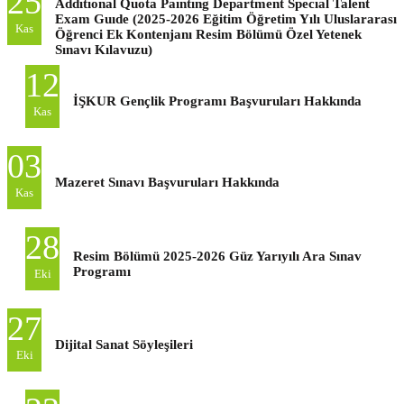
25
Addıtıonal Quota Paıntıng Department Specıal Talent
Exam Guıde (2025-2026 Eğitim Öğretim Yılı Uluslararası
Kas
Öğrenci Ek Kontenjanı Resim Bölümü Özel Yetenek
Sınavı Kılavuzu)
12
İŞKUR Gençlik Programı Başvuruları Hakkında
Kas
03
Mazeret Sınavı Başvuruları Hakkında
Kas
28
Resim Bölümü 2025-2026 Güz Yarıyılı Ara Sınav
Programı
Eki
27
Dijital Sanat Söyleşileri
Eki