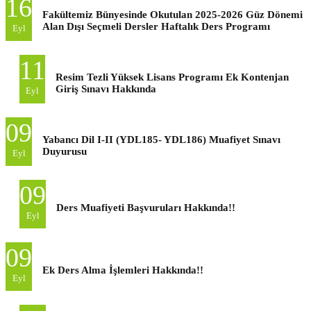
16
Fakültemiz Bünyesinde Okutulan 2025-2026 Güz Dönemi
Alan Dışı Seçmeli Dersler Haftalık Ders Programı
Eyl
11
Resim Tezli Yüksek Lisans Programı Ek Kontenjan
Giriş Sınavı Hakkında
Eyl
09
Yabancı Dil I-II (YDL185- YDL186) Muafiyet Sınavı
Duyurusu
Eyl
09
Ders Muafiyeti Başvuruları Hakkında!!
Eyl
09
Ek Ders Alma İşlemleri Hakkında!!
Eyl