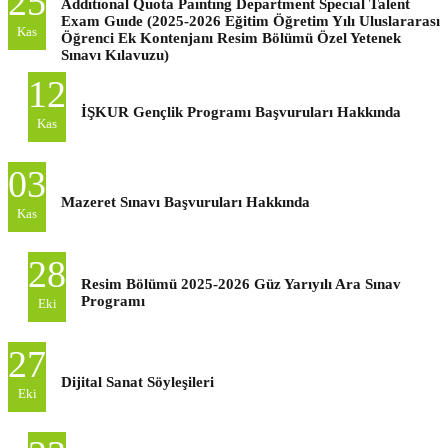
25
Addıtıonal Quota Paıntıng Department Specıal Talent
Exam Guıde (2025-2026 Eğitim Öğretim Yılı Uluslararası
Kas
Öğrenci Ek Kontenjanı Resim Bölümü Özel Yetenek
Sınavı Kılavuzu)
12
İŞKUR Gençlik Programı Başvuruları Hakkında
Kas
03
Mazeret Sınavı Başvuruları Hakkında
Kas
28
Resim Bölümü 2025-2026 Güz Yarıyılı Ara Sınav
Programı
Eki
27
Dijital Sanat Söyleşileri
Eki