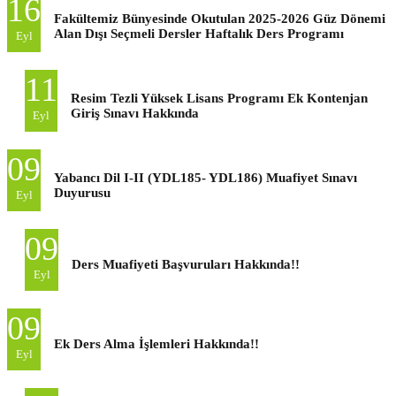
16
Fakültemiz Bünyesinde Okutulan 2025-2026 Güz Dönemi
Alan Dışı Seçmeli Dersler Haftalık Ders Programı
Eyl
11
Resim Tezli Yüksek Lisans Programı Ek Kontenjan
Giriş Sınavı Hakkında
Eyl
09
Yabancı Dil I-II (YDL185- YDL186) Muafiyet Sınavı
Duyurusu
Eyl
09
Ders Muafiyeti Başvuruları Hakkında!!
Eyl
09
Ek Ders Alma İşlemleri Hakkında!!
Eyl