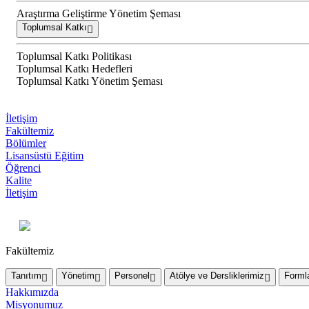
Araştırma Geliştirme Yönetim Şeması
Toplumsal Katkı
Toplumsal Katkı Politikası
Toplumsal Katkı Hedefleri
Toplumsal Katkı Yönetim Şeması
İletişim
Fakültemiz
Bölümler
Lisansüstü Eğitim
Öğrenci
Kalite
İletişim
Fakültemiz
Tanıtım
Yönetim
Personel
Atölye ve Dersliklerimiz
Forml
Hakkımızda
Misyonumuz