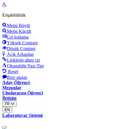
Open
toolbar
Erişilebilirlik
Metni Büyüt
Metni Küçült
Gri tonlama
Yüksek Contrast
Düşük Contrast
Açık Arkaplan
Linklerin altını çiz
Okunabilir Yazı Tipi
Reset
Bize ulaşın
Aday Öğrenci
Mezunlar
Uluslararası Öğrenci
İletişim
TR
EN
Laboratuvar Sistemi