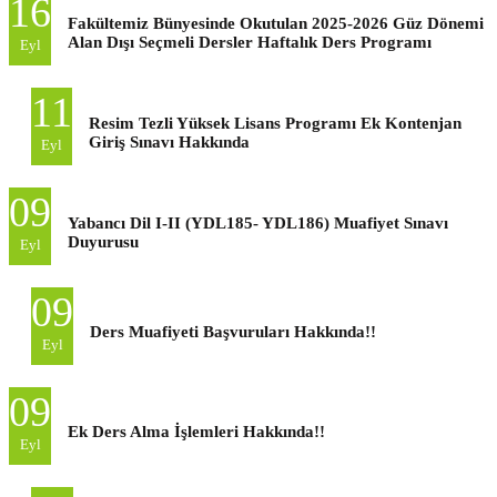
16
Fakültemiz Bünyesinde Okutulan 2025-2026 Güz Dönemi
Alan Dışı Seçmeli Dersler Haftalık Ders Programı
Eyl
11
Resim Tezli Yüksek Lisans Programı Ek Kontenjan
Giriş Sınavı Hakkında
Eyl
09
Yabancı Dil I-II (YDL185- YDL186) Muafiyet Sınavı
Duyurusu
Eyl
09
Ders Muafiyeti Başvuruları Hakkında!!
Eyl
09
Ek Ders Alma İşlemleri Hakkında!!
Eyl