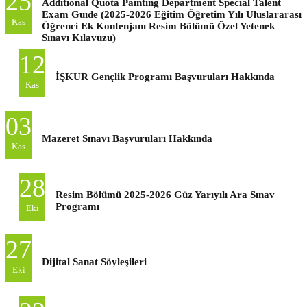
25
Addıtıonal Quota Paıntıng Department Specıal Talent
Exam Guıde (2025-2026 Eğitim Öğretim Yılı Uluslararası
Kas
Öğrenci Ek Kontenjanı Resim Bölümü Özel Yetenek
Sınavı Kılavuzu)
12
İŞKUR Gençlik Programı Başvuruları Hakkında
Kas
03
Mazeret Sınavı Başvuruları Hakkında
Kas
28
Resim Bölümü 2025-2026 Güz Yarıyılı Ara Sınav
Programı
Eki
27
Dijital Sanat Söyleşileri
Eki