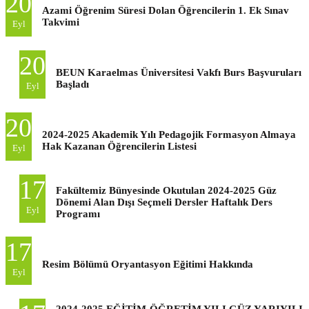
20
Azami Öğrenim Süresi Dolan Öğrencilerin 1. Ek Sınav
Takvimi
Eyl
20
BEUN Karaelmas Üniversitesi Vakfı Burs Başvuruları
Başladı
Eyl
20
2024-2025 Akademik Yılı Pedagojik Formasyon Almaya
Hak Kazanan Öğrencilerin Listesi
Eyl
17
Fakültemiz Bünyesinde Okutulan 2024-2025 Güz
Dönemi Alan Dışı Seçmeli Dersler Haftalık Ders
Eyl
Programı
17
Resim Bölümü Oryantasyon Eğitimi Hakkında
Eyl
2024-2025 EĞİTİM-ÖĞRETİM YILI GÜZ YARIYILI