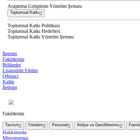
Araştırma Geliştirme Yönetim Şeması
Toplumsal Katkı
Toplumsal Katkı Politikası
Toplumsal Katkı Hedefleri
Toplumsal Katkı Yönetim Şeması
İletişim
Fakültemiz
Bölümler
Lisansüstü Eğitim
Öğrenci
Kalite
İletişim
Fakültemiz
Tanıtım
Yönetim
Personel
Atölye ve Dersliklerimiz
Forml
Hakkımızda
Misyonumuz