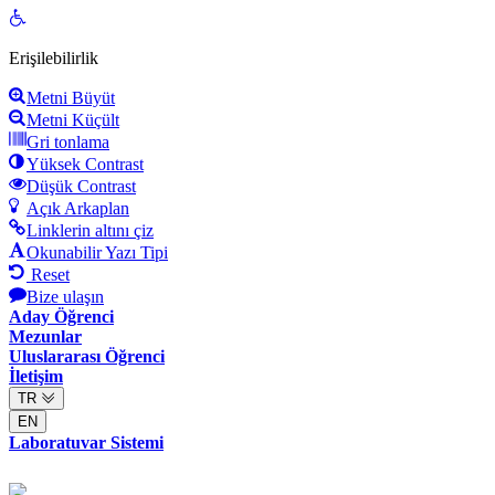
Open
toolbar
Erişilebilirlik
Metni Büyüt
Metni Küçült
Gri tonlama
Yüksek Contrast
Düşük Contrast
Açık Arkaplan
Linklerin altını çiz
Okunabilir Yazı Tipi
Reset
Bize ulaşın
Aday Öğrenci
Mezunlar
Uluslararası Öğrenci
İletişim
TR
EN
Laboratuvar Sistemi