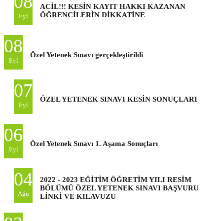
08
ACİL!!! KESİN KAYIT HAKKI KAZANAN
ÖĞRENCİLERİN DİKKATİNE
Eyl
08
Özel Yetenek Sınavı gerçekleştirildi
Eyl
07
ÖZEL YETENEK SINAVI KESİN SONUÇLARI
Eyl
06
Özel Yetenek Sınavı 1. Aşama Sonuçları
Eyl
04
2022 - 2023 EĞİTİM ÖĞRETİM YILI RESİM
BÖLÜMÜ ÖZEL YETENEK SINAVI BAŞVURU
Ağu
LİNKİ VE KILAVUZU